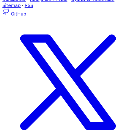
Sitemap
·
RSS
GitHub