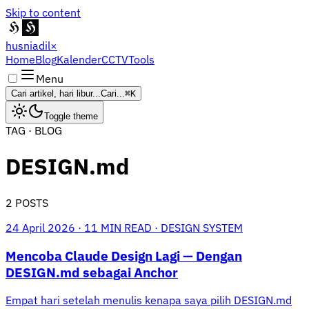
Skip to content
husniadil
×
Home
Blog
Kalender
CCTV
Tools
Menu
Cari artikel, hari libur...
Cari...
⌘K
Toggle theme
TAG · BLOG
DESIGN.md
2 POSTS
24 April 2026
·
11 MIN READ
·
DESIGN SYSTEM
Mencoba Claude Design Lagi — Dengan
DESIGN.md sebagai Anchor
Empat hari setelah menulis kenapa saya pilih DESIGN.md