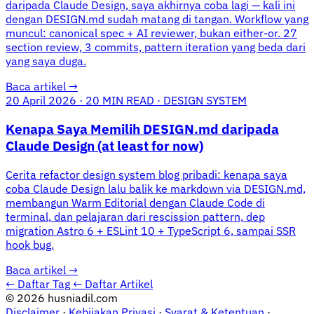
daripada Claude Design, saya akhirnya coba lagi — kali ini
dengan DESIGN.md sudah matang di tangan. Workflow yang
muncul: canonical spec + AI reviewer, bukan either-or. 27
section review, 3 commits, pattern iteration yang beda dari
yang saya duga.
Baca artikel
→
20 April 2026
·
20 MIN READ
·
DESIGN SYSTEM
Kenapa Saya Memilih DESIGN.md daripada
Claude Design (at least for now)
Cerita refactor design system blog pribadi: kenapa saya
coba Claude Design lalu balik ke markdown via DESIGN.md,
membangun Warm Editorial dengan Claude Code di
terminal, dan pelajaran dari rescission pattern, dep
migration Astro 6 + ESLint 10 + TypeScript 6, sampai SSR
hook bug.
Baca artikel
→
← Daftar Tag
← Daftar Artikel
© 2026 husniadil.com
Disclaimer
·
Kebijakan Privasi
·
Syarat & Ketentuan
·