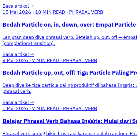
Baca artikel
→
15 Mei 2026
·
10 MIN READ
·
PHRASAL VERB
Bedah Particle on, in, down, over: Empat Particl
Lanjutan deep dive phrasal verb. Setelah up, out, off — empat 
(completion/transition).
Baca artikel
→
8 Mei 2026
·
7 MIN READ
·
PHRASAL VERB
Bedah Particle up, out, off: Tiga Particle Paling P
Deep dive ke tiga particle paling produktif di bahasa Inggri
phrasal verb.
Baca artikel
→
1 Mei 2026
·
7 MIN READ
·
PHRASAL VERB
Belajar Phrasal Verb Bahasa Inggris: Mulai dari
Phrasal verb sering bikin frustrasi karena seolah random. Pa