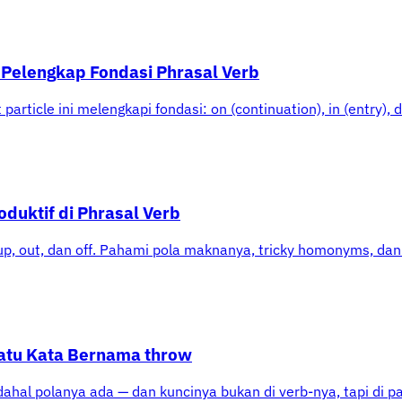
e Pelengkap Fondasi Phrasal Verb
particle ini melengkapi fondasi: on (continuation), in (entry),
roduktif di Phrasal Verb
s: up, out, dan off. Pahami pola maknanya, tricky homonyms, d
 Satu Kata Bernama throw
dahal polanya ada — dan kuncinya bukan di verb-nya, tapi di p