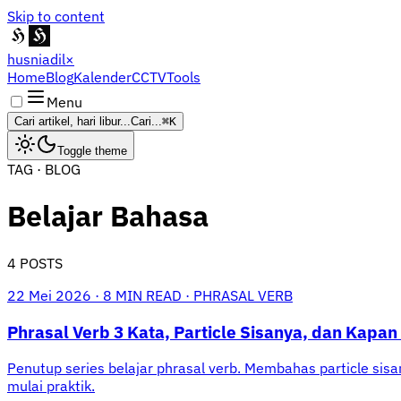
Skip to content
husniadil
×
Home
Blog
Kalender
CCTV
Tools
Menu
Cari artikel, hari libur...
Cari...
⌘K
Toggle theme
TAG · BLOG
Belajar Bahasa
4 POSTS
22 Mei 2026
·
8 MIN READ
·
PHRASAL VERB
Phrasal Verb 3 Kata, Particle Sisanya, dan Kapan
Penutup series belajar phrasal verb. Membahas particle sisan
mulai praktik.