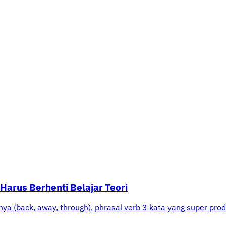
 Harus Berhenti Belajar Teori
ya (back, away, through), phrasal verb 3 kata yang super prod