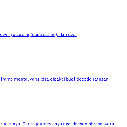
 down (recording/destruction), dan over
an frame mental yang bisa dipakai buat decode ratusan
article-nya. Cerita journey saya nge-decode phrasal verb