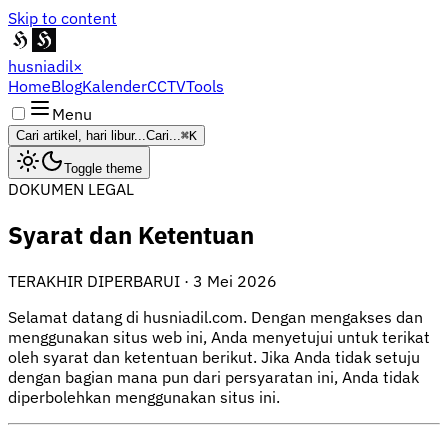
Skip to content
husniadil
×
Home
Blog
Kalender
CCTV
Tools
Menu
Cari artikel, hari libur...
Cari...
⌘K
Toggle theme
DOKUMEN LEGAL
Syarat dan Ketentuan
TERAKHIR DIPERBARUI ·
3 Mei 2026
Selamat datang di husniadil.com. Dengan mengakses dan
menggunakan situs web ini, Anda menyetujui untuk terikat
oleh syarat dan ketentuan berikut. Jika Anda tidak setuju
dengan bagian mana pun dari persyaratan ini, Anda tidak
diperbolehkan menggunakan situs ini.