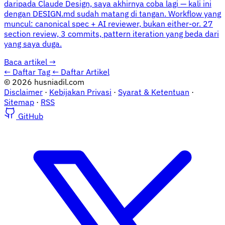
daripada Claude Design, saya akhirnya coba lagi — kali ini
dengan DESIGN.md sudah matang di tangan. Workflow yang
muncul: canonical spec + AI reviewer, bukan either-or. 27
section review, 3 commits, pattern iteration yang beda dari
yang saya duga.
Baca artikel
→
← Daftar Tag
← Daftar Artikel
© 2026 husniadil.com
Disclaimer
·
Kebijakan Privasi
·
Syarat & Ketentuan
·
Sitemap
·
RSS
GitHub