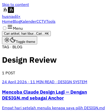
Skip to content
husniadil
×
Home
Blog
Kalender
CCTV
Tools
Menu
Cari artikel, hari libur...
Cari...
⌘K
Toggle theme
TAG · BLOG
Design Review
1 POST
24 April 2026
·
11 MIN READ
·
DESIGN SYSTEM
Mencoba Claude Design Lagi — Dengan
DESIGN.md sebagai Anchor
Empat hari setelah menulis kenapa saya pilih DESIGN.md