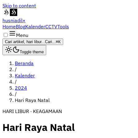
Skip to content
husniadil
×
Home
Blog
Kalender
CCTV
Tools
Menu
Cari artikel, hari libur...
Cari...
⌘K
Toggle theme
Beranda
/
Kalender
/
2024
/
Hari Raya Natal
HARI LIBUR · KEAGAMAAN
Hari Raya Natal