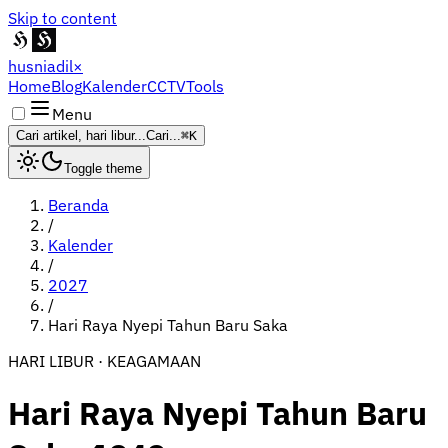
Skip to content
husniadil
×
Home
Blog
Kalender
CCTV
Tools
Menu
Cari artikel, hari libur...
Cari...
⌘K
Toggle theme
Beranda
/
Kalender
/
2027
/
Hari Raya Nyepi Tahun Baru Saka
HARI LIBUR · KEAGAMAAN
Hari Raya Nyepi Tahun Baru