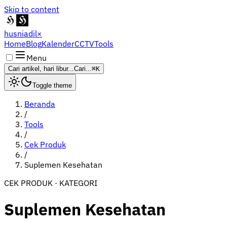
Skip to content
husniadil
×
Home
Blog
Kalender
CCTV
Tools
Menu
Cari artikel, hari libur...
Cari...
⌘K
Toggle theme
Beranda
/
Tools
/
Cek Produk
/
Suplemen Kesehatan
CEK PRODUK · KATEGORI
Suplemen Kesehatan