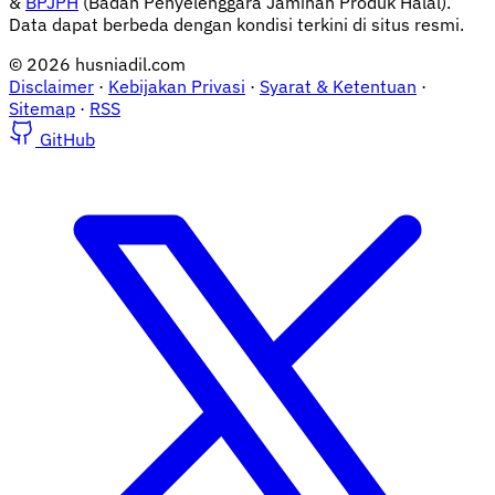
&
BPJPH
(Badan Penyelenggara Jaminan Produk Halal).
Data dapat berbeda dengan kondisi terkini di situs resmi.
© 2026 husniadil.com
Disclaimer
·
Kebijakan Privasi
·
Syarat & Ketentuan
·
Sitemap
·
RSS
GitHub