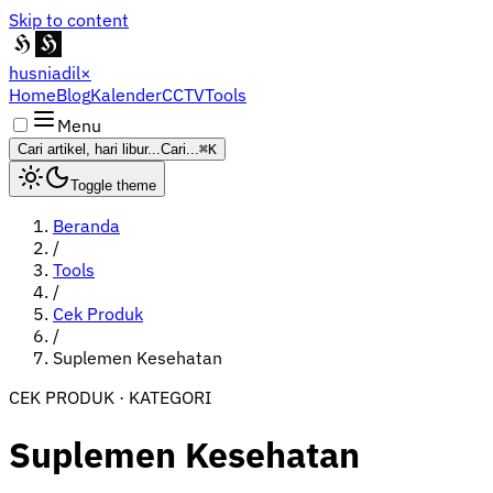
Skip to content
husniadil
×
Home
Blog
Kalender
CCTV
Tools
Menu
Cari artikel, hari libur...
Cari...
⌘K
Toggle theme
Beranda
/
Tools
/
Cek Produk
/
Suplemen Kesehatan
CEK PRODUK · KATEGORI
Suplemen Kesehatan