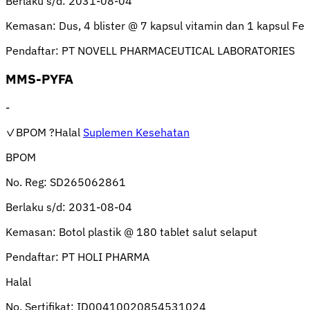
Berlaku s/d:
2031-08-04
Kemasan:
Dus, 4 blister @ 7 kapsul vitamin dan 1 kapsul Fe
Pendaftar:
PT NOVELL PHARMACEUTICAL LABORATORIES
MMS-PYFA
-
✓BPOM
?Halal
Suplemen Kesehatan
BPOM
No. Reg:
SD265062861
Berlaku s/d:
2031-08-04
Kemasan:
Botol plastik @ 180 tablet salut selaput
Pendaftar:
PT HOLI PHARMA
Halal
No. Sertifikat:
ID00410020854531024